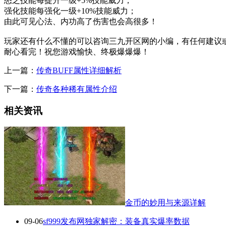
怒之技能每提升一级+5%技能威力；
强化技能每强化一级+10%技能威力；
由此可见心法、内功高了伤害也会高很多！
玩家还有什么不懂的可以咨询三九开区网的小编，有任何建议
耐心看完！祝您游戏愉快、终极爆爆爆！
上一篇：
传奇BUFF属性详细解析
下一篇：
传奇各种稀有属性介绍
相关资讯
金币的妙用与来源详解
09-06
sf999发布网独家解密：装备真实爆率数据