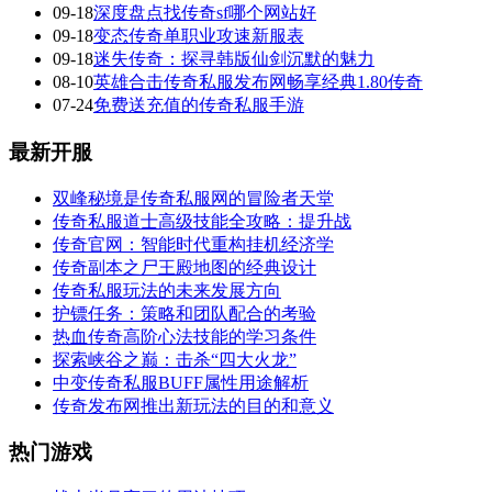
09-18
深度盘点找传奇sf哪个网站好
09-18
变态传奇单职业攻速新服表
09-18
迷失传奇：探寻韩版仙剑沉默的魅力
08-10
英雄合击传奇私服发布网畅享经典1.80传奇
07-24
免费送充值的传奇私服手游
最新开服
双峰秘境是传奇私服网的冒险者天堂
传奇私服道士高级技能全攻略：提升战
传奇官网：智能时代重构挂机经济学
传奇副本之尸王殿地图的经典设计
传奇私服玩法的未来发展方向
护镖任务：策略和团队配合的考验
热血传奇高阶心法技能的学习条件
探索峡谷之巅：击杀“四大火龙”
中变传奇私服BUFF属性用途解析
传奇发布网推出新玩法的目的和意义
热门游戏