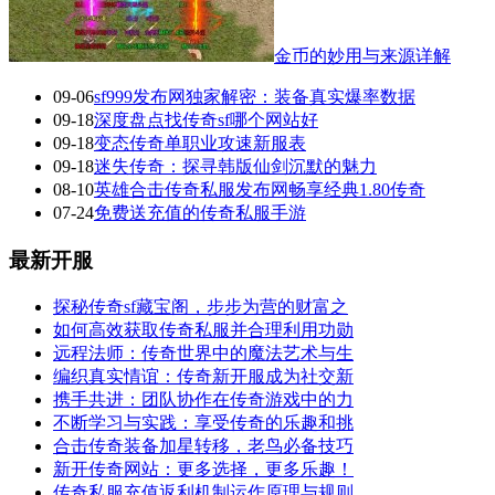
金币的妙用与来源详解
09-06
sf999发布网独家解密：装备真实爆率数据
09-18
深度盘点找传奇sf哪个网站好
09-18
变态传奇单职业攻速新服表
09-18
迷失传奇：探寻韩版仙剑沉默的魅力
08-10
英雄合击传奇私服发布网畅享经典1.80传奇
07-24
免费送充值的传奇私服手游
最新开服
探秘传奇sf藏宝阁，步步为营的财富之
如何高效获取传奇私服并合理利用功勋
远程法师：传奇世界中的魔法艺术与生
编织真实情谊：传奇新开服成为社交新
携手共进：团队协作在传奇游戏中的力
不断学习与实践：享受传奇的乐趣和挑
合击传奇装备加星转移，老鸟必备技巧
新开传奇网站：更多选择，更多乐趣！
传奇私服充值返利机制运作原理与规则