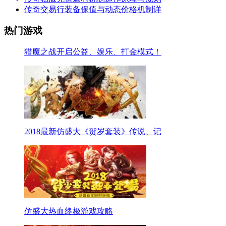
传奇交易行装备保值与动态价格机制详
热门游戏
猎魔之战开启公益、娱乐、打金模式！
2018最新仿盛大《贺岁套装》传说、记
仿盛大热血终极游戏攻略