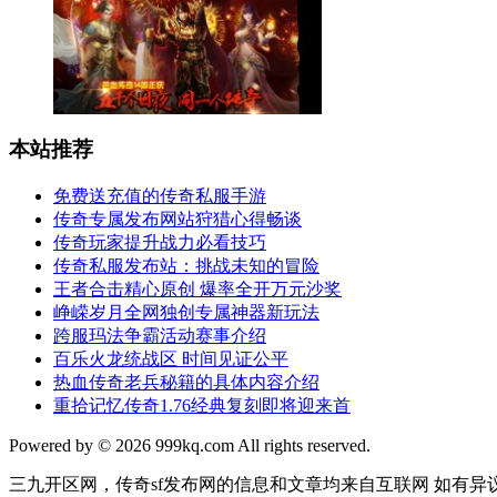
本站推荐
免费送充值的传奇私服手游
传奇专属发布网站狩猎心得畅谈
传奇玩家提升战力必看技巧
传奇私服发布站：挑战未知的冒险
王者合击精心原创 爆率全开万元沙奖
峥嵘岁月全网独创专属神器新玩法
跨服玛法争霸活动赛事介绍
百乐火龙统战区 时间见证公平
热血传奇老兵秘籍的具体内容介绍
重拾记忆传奇1.76经典复刻即将迎来首
Powered by © 2026 999kq.com All rights reserved.
三九开区网，传奇sf发布网的信息和文章均来自互联网 如有异