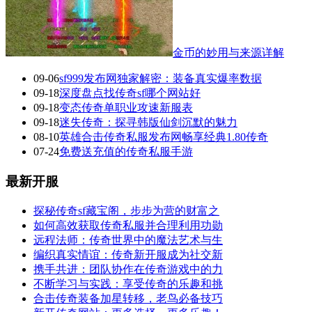
金币的妙用与来源详解
09-06
sf999发布网独家解密：装备真实爆率数据
09-18
深度盘点找传奇sf哪个网站好
09-18
变态传奇单职业攻速新服表
09-18
迷失传奇：探寻韩版仙剑沉默的魅力
08-10
英雄合击传奇私服发布网畅享经典1.80传奇
07-24
免费送充值的传奇私服手游
最新开服
探秘传奇sf藏宝阁，步步为营的财富之
如何高效获取传奇私服并合理利用功勋
远程法师：传奇世界中的魔法艺术与生
编织真实情谊：传奇新开服成为社交新
携手共进：团队协作在传奇游戏中的力
不断学习与实践：享受传奇的乐趣和挑
合击传奇装备加星转移，老鸟必备技巧