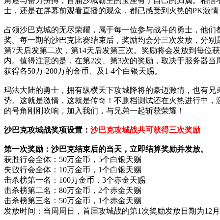
角逐与奋力拼搏，首届沙城霸主的宝座有了自己的归属。相信
士，还是在屏幕前观看直播的观众，都已感受到火热的PK激情
占领沙巴克城的无尽荣耀，属于每一位参与战斗的勇士，他们
奖。每一期的沙巴克比赛结束后，奖励均会分三次发放，分别
第7天后发第二次，第14天后发第三次。奖励将会发放到每位
内。值得注意的是，在第2次、第3次的奖励，取决于服务器当
获得各50万-200万的金币、及1-4个白银天赐。
玛法大陆的勇士，拥有纵横天下攻城降将的豪迈激情，也有兄
势。这就是激情，这就是传奇！不删档测试还在火热进行中，
的号角刚刚吹响，加入我们，与兄弟一起斩获荣耀！
沙巴克攻城战奖项设置：
沙巴克攻城战共可获得三次奖励
第一次奖励：沙巴克结束后的当天，立即结算奖励并发放。
获胜行会全体：50万金币，5个白银天赐
失败行会全体：10万金币，1个白银天赐
击杀榜第一名：100万金币，3个赤金天赐
击杀榜第二名：80万金币，2个赤金天赐
击杀榜第三名：50万金币，1个赤金天赐
发放时间：当周周日，首届攻城战的第1次奖励发放日期为12月