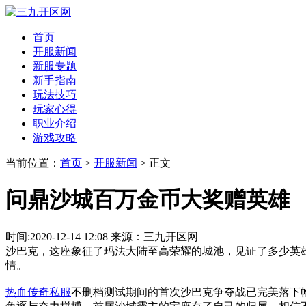
首页
开服新闻
新服专题
新手指南
玩法技巧
玩家心得
职业介绍
游戏攻略
当前位置：
首页
>
开服新闻
> 正文
问鼎沙城百万金币大奖赠英雄
时间:2020-12-14 12:08 来源：三九开区网
沙巴克，这座象征了玛法大陆至高荣耀的城池，见证了多少英
情。
热血传奇私服
不删档测试期间的首次沙巴克争夺战已完美落下