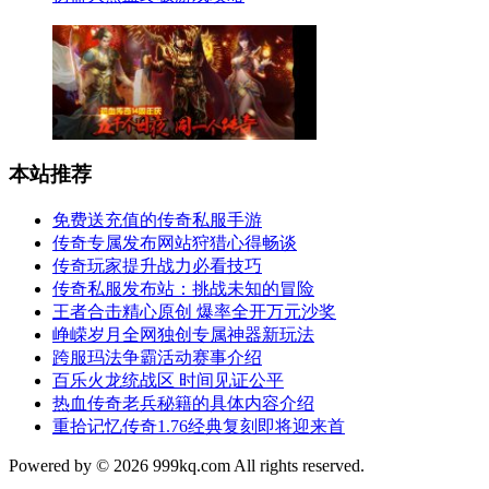
本站推荐
免费送充值的传奇私服手游
传奇专属发布网站狩猎心得畅谈
传奇玩家提升战力必看技巧
传奇私服发布站：挑战未知的冒险
王者合击精心原创 爆率全开万元沙奖
峥嵘岁月全网独创专属神器新玩法
跨服玛法争霸活动赛事介绍
百乐火龙统战区 时间见证公平
热血传奇老兵秘籍的具体内容介绍
重拾记忆传奇1.76经典复刻即将迎来首
Powered by © 2026 999kq.com All rights reserved.