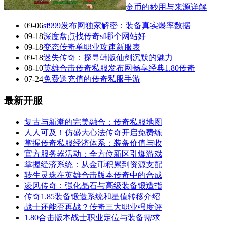
金币的妙用与来源详解
09-06
sf999发布网独家解密：装备真实爆率数据
09-18
深度盘点找传奇sf哪个网站好
09-18
变态传奇单职业攻速新服表
09-18
迷失传奇：探寻韩版仙剑沉默的魅力
08-10
英雄合击传奇私服发布网畅享经典1.80传奇
07-24
免费送充值的传奇私服手游
最新开服
复古与新潮的完美融合：传奇私服地图
人人可及！仿盛大心法传奇开启免费练
掌握传奇私服经济体系：装备价值与收
官方服务器活动：全方位新区引爆游戏
掌握经济系统：从金币积累到资源支配
转生灵珠在英雄合击版本传奇中的合成
凌风传奇：强化晶石与高级装备锻造指
传奇1.85装备锻造系统和星值转移介绍
战士还能否再战？传奇三大职业强度评
1.80合击版本战士职业定位与装备需求