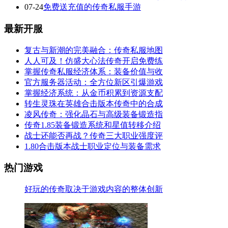
07-24
免费送充值的传奇私服手游
最新开服
复古与新潮的完美融合：传奇私服地图
人人可及！仿盛大心法传奇开启免费练
掌握传奇私服经济体系：装备价值与收
官方服务器活动：全方位新区引爆游戏
掌握经济系统：从金币积累到资源支配
转生灵珠在英雄合击版本传奇中的合成
凌风传奇：强化晶石与高级装备锻造指
传奇1.85装备锻造系统和星值转移介绍
战士还能否再战？传奇三大职业强度评
1.80合击版本战士职业定位与装备需求
热门游戏
好玩的传奇取决于游戏内容的整体创新