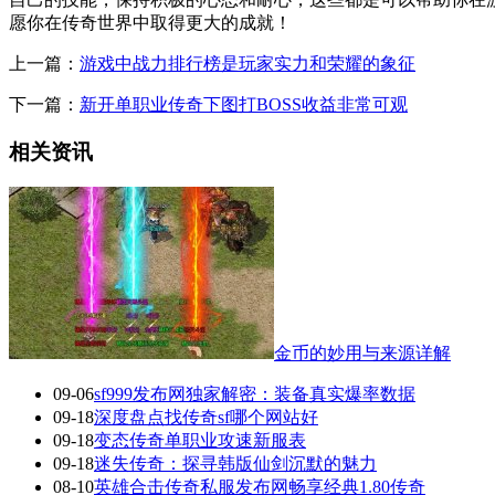
愿你在传奇世界中取得更大的成就！
上一篇：
游戏中战力排行榜是玩家实力和荣耀的象征
下一篇：
新开单职业传奇下图打BOSS收益非常可观
相关资讯
金币的妙用与来源详解
09-06
sf999发布网独家解密：装备真实爆率数据
09-18
深度盘点找传奇sf哪个网站好
09-18
变态传奇单职业攻速新服表
09-18
迷失传奇：探寻韩版仙剑沉默的魅力
08-10
英雄合击传奇私服发布网畅享经典1.80传奇