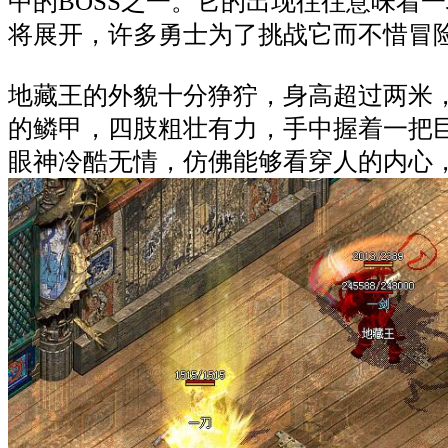
中的BOSS之一。它的出现往往意味着
将展开，许多勇士为了挑战它而不惜冒
地藏王的外貌十分狰狞，身高超过两米
的鳞甲，四肢粗壮有力，手中握着一把
眼神冷酷无情，仿佛能够看穿人的内心