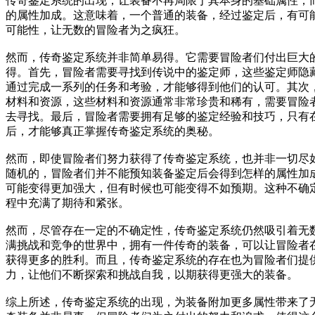
传奇鉴定系统的出现，让装备不再局限于其本身的基础属性，
的属性加成。这意味着，一个普通的装备，经过鉴定后，有可
可能性，让无数的冒险者为之疯狂。
然而，传奇鉴定系统并非简单易得。它需要冒险者们付出巨大
得。首先，冒险者需要寻找到传说中的鉴定师，这些鉴定师隐
通过完成一系列的任务和考验，才能够得到他们的认可。其次
材料和资源，这些材料和资源通常非常珍贵和稀有，需要冒险
去寻找。最后，冒险者需要拥有足够的鉴定经验和技巧，只有
后，才能够真正掌握传奇鉴定系统的奥秘。
然而，即使冒险者们努力获得了传奇鉴定系统，也并非一切尽
随机的，冒险者们并不能预知装备鉴定后会得到怎样的属性加
可能变得更加强大，但有时候也可能变得不如预期。这种不确
程中充满了期待和紧张。
然而，尽管存在一定的不确定性，传奇鉴定系统仍然吸引着无
满挑战和竞争的世界中，拥有一件传奇的装备，可以让冒险者
获得更多的胜利。而且，传奇鉴定系统的存在也为冒险者们提
力，让他们不断探索和挑战自我，以期获得更强大的装备。
综上所述，传奇鉴定系统的出现，为装备附加更多属性带来了