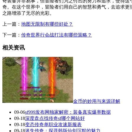
奇装备并非易事，但冒险者们为之付出的努力和追求，使得这
奇。在这个世界中，冒险者们用自己的智慧和勇气，去追求更
之路增添了无尽的光彩。
上一篇：
地图无限制有哪些好处？
下一篇：
传奇世界行会战打法有哪些策略？
相关资讯
金币的妙用与来源详解
09-06
sf999发布网独家解密：装备真实爆率数据
09-18
深度盘点找传奇sf哪个网站好
09-18
变态传奇单职业攻速新服表
09-18
迷失传奇：探寻韩版仙剑沉默的魅力