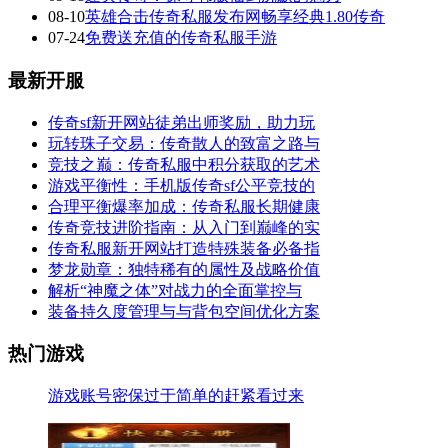
08-10
英雄合击传奇私服发布网畅享经典1.80传奇
07-24
免费送充值的传奇私服手游
最新开服
传奇sf新开网站徒弟出师奖励，助力玩
玩转珠子交易：传奇散人的致富之路与
竞技之巅：传奇私服中积分获取的艺术
游戏平衡性：手机版传奇sf公平竞技的
合理平衡爆率加成：传奇私服长期健康
传奇竞技进阶指南：从入门到巅峰的实
传奇私服新开网站打造特殊装备必备指
梦龙勋章：独特稀有的属性及战略价值
解析“神魔之体”对战力的全面掌控与
装备持久度管理与与背包空间优化方案
热门游戏
游戏账号密保过于简单的赶紧看过来