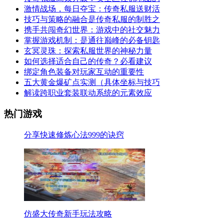
激情战场，每日夺宝：传奇私服送财活
技巧与策略的融合是传奇私服的制胜之
携手共闯奇幻世界：游戏中的社交魅力
掌握游戏机制：是通往巅峰的必备钥匙
玄冥灵珠：探索私服世界的神秘力量
如何选择适合自己的传奇？必看建议
绑定角色装备对玩家互动的重要性
五大黄金爆矿点实测（具体坐标与技巧
解读跨职业套装联动系统的元素效应
热门游戏
分享快速修炼心法999的诀窍
仿盛大传奇新手玩法攻略