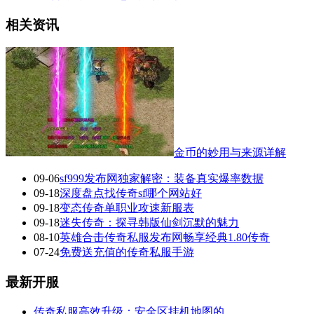
相关资讯
金币的妙用与来源详解
09-06
sf999发布网独家解密：装备真实爆率数据
09-18
深度盘点找传奇sf哪个网站好
09-18
变态传奇单职业攻速新服表
09-18
迷失传奇：探寻韩版仙剑沉默的魅力
08-10
英雄合击传奇私服发布网畅享经典1.80传奇
07-24
免费送充值的传奇私服手游
最新开服
传奇私服高效升级：安全区挂机地图的