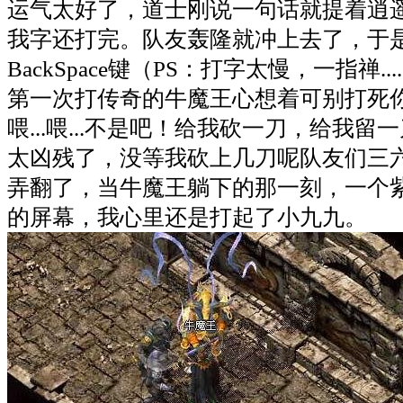
运气太好了，道士刚说一句话就提着逍
我字还打完。队友轰隆就冲上去了，于
BackSpace键（PS：打字太慢，一指禅.
第一次打传奇的牛魔王心想着可别打死
喂...喂...不是吧！给我砍一刀，给我
太凶残了，没等我砍上几刀呢队友们三
弄翻了，当牛魔王躺下的那一刻，一个
的屏幕，我心里还是打起了小九九。