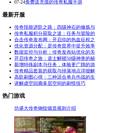
07-24
免费送充值的传奇私服手游
最新开服
传奇技能进阶之路：四级神石的修炼与
传奇私服积分获取之道：任务与冒险的
合击传奇发布网：开启你的热血征程之
优化资源分配：是传奇世界中提升效率
数据监控与分析：传奇发布站优化的关
开启传奇之旅：道士解锁50级神兽的秘
新增特殊副本与任务，体验更广阔的游
传奇精品套装的获取与掉落地点详细解
高阶刷图心得：三种适合单兵作战的生
讲解虚空回廊多层空间的刷怪技巧
热门游戏
仿盛大传奇钢纹锻造规则介绍