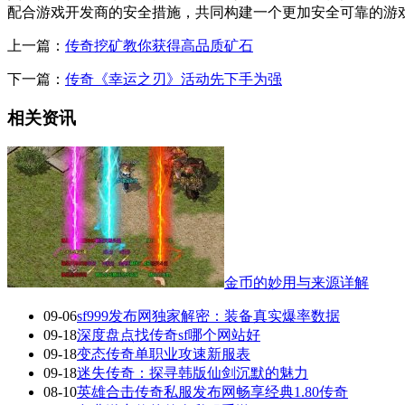
配合游戏开发商的安全措施，共同构建一个更加安全可靠的游
上一篇：
传奇挖矿教你获得高品质矿石
下一篇：
传奇《幸运之刃》活动先下手为强
相关资讯
金币的妙用与来源详解
09-06
sf999发布网独家解密：装备真实爆率数据
09-18
深度盘点找传奇sf哪个网站好
09-18
变态传奇单职业攻速新服表
09-18
迷失传奇：探寻韩版仙剑沉默的魅力
08-10
英雄合击传奇私服发布网畅享经典1.80传奇