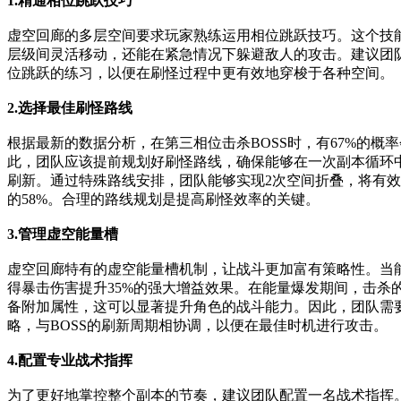
1.精通相位跳跃技巧
虚空回廊的多层空间要求玩家熟练运用相位跳跃技巧。这个技
层级间灵活移动，还能在紧急情况下躲避敌人的攻击。建议团
位跳跃的练习，以便在刷怪过程中更有效地穿梭于各种空间。
2.选择最佳刷怪路线
根据最新的数据分析，在第三相位击杀BOSS时，有67%的概
此，团队应该提前规划好刷怪路线，确保能够在一次副本循环中
刷新。通过特殊路线安排，团队能够实现2次空间折叠，将有
的58%。合理的路线规划是提高刷怪效率的关键。
3.管理虚空能量槽
虚空回廊特有的虚空能量槽机制，让战斗更加富有策略性。当
得暴击伤害提升35%的强大增益效果。在能量爆发期间，击杀
备附加属性，这可以显著提升角色的战斗能力。因此，团队需
略，与BOSS的刷新周期相协调，以便在最佳时机进行攻击。
4.配置专业战术指挥
为了更好地掌控整个副本的节奏，建议团队配置一名战术指挥