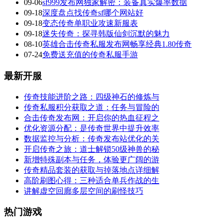
09-06
sf999发布网独家解密：装备真实爆率数据
09-18
深度盘点找传奇sf哪个网站好
09-18
变态传奇单职业攻速新服表
09-18
迷失传奇：探寻韩版仙剑沉默的魅力
08-10
英雄合击传奇私服发布网畅享经典1.80传奇
07-24
免费送充值的传奇私服手游
最新开服
传奇技能进阶之路：四级神石的修炼与
传奇私服积分获取之道：任务与冒险的
合击传奇发布网：开启你的热血征程之
优化资源分配：是传奇世界中提升效率
数据监控与分析：传奇发布站优化的关
开启传奇之旅：道士解锁50级神兽的秘
新增特殊副本与任务，体验更广阔的游
传奇精品套装的获取与掉落地点详细解
高阶刷图心得：三种适合单兵作战的生
讲解虚空回廊多层空间的刷怪技巧
热门游戏