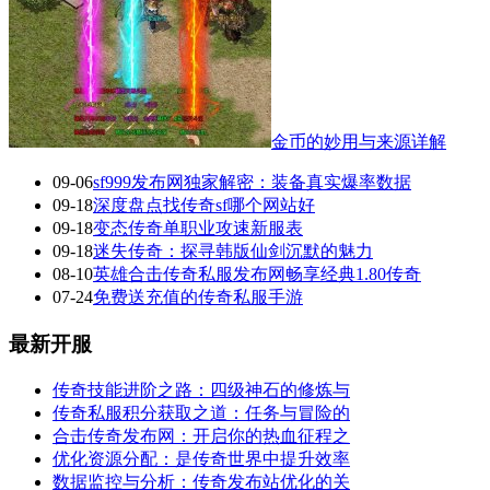
金币的妙用与来源详解
09-06
sf999发布网独家解密：装备真实爆率数据
09-18
深度盘点找传奇sf哪个网站好
09-18
变态传奇单职业攻速新服表
09-18
迷失传奇：探寻韩版仙剑沉默的魅力
08-10
英雄合击传奇私服发布网畅享经典1.80传奇
07-24
免费送充值的传奇私服手游
最新开服
传奇技能进阶之路：四级神石的修炼与
传奇私服积分获取之道：任务与冒险的
合击传奇发布网：开启你的热血征程之
优化资源分配：是传奇世界中提升效率
数据监控与分析：传奇发布站优化的关