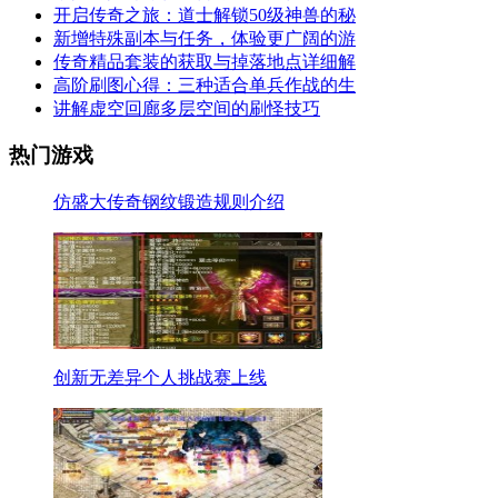
开启传奇之旅：道士解锁50级神兽的秘
新增特殊副本与任务，体验更广阔的游
传奇精品套装的获取与掉落地点详细解
高阶刷图心得：三种适合单兵作战的生
讲解虚空回廊多层空间的刷怪技巧
热门游戏
仿盛大传奇钢纹锻造规则介绍
创新无差异个人挑战赛上线