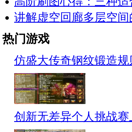
高阶刷图心得：三种适
讲解虚空回廊多层空间
热门游戏
仿盛大传奇钢纹锻造规
创新无差异个人挑战赛