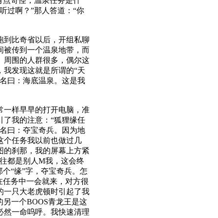
有点奇怪，温泉任务是什
听过啊？”那人答道：“你
跑到比奇省以后，开组私聊
间被传到一个温泉地带，而
。周围的人群很多，偶尔这
，我发现这就是所谓的“天
，名曰：海底温泉。这是我
常一样早早的打开电脑，准
引了我的注意：“狐狸缘任
，名曰：夺宝奇兵。因为地
这个任务我以前也做过几
图的刹那，我的屏幕上方紧
。以往都是别人M我，这会终
个“缘”字，夺宝奇兵。怎
在任务中一会就来，对方很
的一只大老虎顿时引起了我
的另一个BOOS青龙王是这
必然一命呜呼。我快速清理