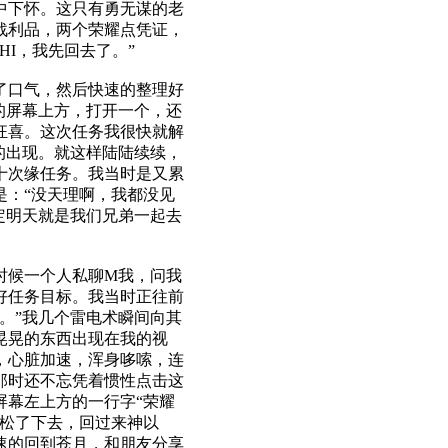
中下怀。这只有勇无谋的老
战利品，两个荣耀点凭证，
I，我先回去了。”
了口气，然后快速的整理好
的屏幕上方，打开一个，还
狂喜。这次任务我很快就解
的出现。就这样陆陆续续，
十次缘任务。我当时是又累
是：“没天理啊，我都没见
定明天就是我们兄弟一起去
时候一个人私聊M我，问我
好任务目标。我当时正往前
。”我几个雷电术瞬间向其
晃晃的东西出现在我的视
，心脏加速，浑身哆嗦，连
那时还不忘凭着惯性点击这
屏幕左上方的一行字“荣耀
于松了下去，回过来神以
速的回到苍月，和朋友分享