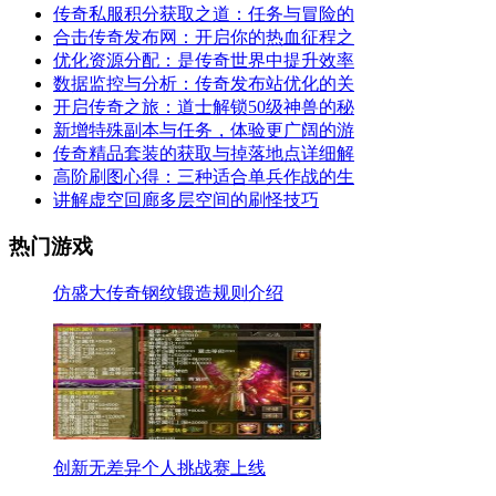
传奇私服积分获取之道：任务与冒险的
合击传奇发布网：开启你的热血征程之
优化资源分配：是传奇世界中提升效率
数据监控与分析：传奇发布站优化的关
开启传奇之旅：道士解锁50级神兽的秘
新增特殊副本与任务，体验更广阔的游
传奇精品套装的获取与掉落地点详细解
高阶刷图心得：三种适合单兵作战的生
讲解虚空回廊多层空间的刷怪技巧
热门游戏
仿盛大传奇钢纹锻造规则介绍
创新无差异个人挑战赛上线