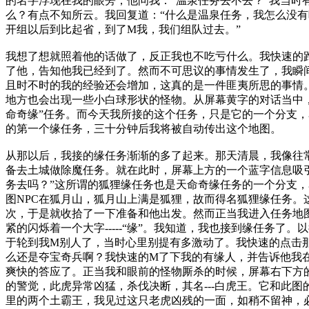
的名字浮现在我的眼旁，他问我：“温泉任务去不去？”我当时
么？有点不知所云。我回复道：“什么是温泉任务，我怎么没有
开组以后到比起省，到了M我，我们组队过去。”
我想了想就照着他的话做了，反正我也不吃亏什么。我快速的
了他，告知他我已经到了。然而不可思议的事情发生了，我瞬
且时不时的我的经验还会增加，这真的是一件匪夷所思的事情
地方也会出现一些小白球形状的怪物。从屏幕黄字的对话当中
命奇缘”任务。而今天我所接的这个任务，只是它的一个分支
的第一个缘任务，三十分钟后我将被自动传出这个地图。
从那以后，我接的缘任务渐渐的多了起来。那天清晨，我像往
备去土城做除魔任务。就在此时，屏幕上方的一个蓝字信息吸
务去吗？”这所谓的狐狸缘任务也是天命奇缘任务的一个分支
图NPC在狐月山，狐月山上满是狐狸，故而得名狐狸缘任务。
次，于是就收拾了一下准备和他出发。然而正当我进入任务地
紧的闪烁着一个大字-----“缘”。我知道，我也接到缘任务了
于轮到我M别人了，当时心里别提有多激动了。我快速的点击那
么还是夺宝奇兵啊？我快速的M了下我的有缘人，并告诉他我
爽快的答应了。正当我和眼前的怪物厮杀的时候，屏幕右下方
的警觉，此虎异常凶猛，杀伐决断，其名---白虎王。它和此图
里的两个土霸王，我见过这只老虎凶残的一面，如稍不留神，