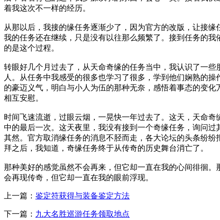
着我这次不一样的经历。
从那以后，我接的缘任务逐渐少了，因为官方的改版，让接缘
我的任务还在继续，只是没有以往那么频繁了。接到任务的我
的是这个过程。
转眼好几个月过去了，从天命奇缘的任务当中，我认识了一些
人。从任务中我感受的很多也学习了很多，学到他们娴熟的操
的豪迈义气，明白与小人为伍的那种无奈，感悟着事态的变化
相互安慰。
时间飞速流逝，过眼云烟，一晃快一年过去了。这天，天命奇
中的最后一次。这天夜里，我没有接到一个奇缘任务，询问过
其然。官方取消缘任务的消息不胫而走，各大论坛的头条纷纷
拜之后，我知道，奇缘任务终于从传奇的历史舞台消亡了。
那种美好的感觉虽然不会再来，但它却一直在我的心间徘徊。
会再现传奇，但它却一直在我的眼前浮现。
上一篇：
鉴定符获得与装备鉴定方法
下一篇：
九大名胜巡游任务领取地点