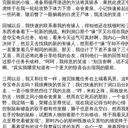
完眼前的小狼，准备用循序渐进的方法将其斩杀，果然此虎正
虎终于在我一轮轮攻势下体力下滑，命丧黄泉。小记快速捡起
一些药膏。随后瞥了一眼躺着的白虎王尸体，我淡淡的笑道：“H
回城以后，我快速的联系着我的有缘人，得知他还在线顿时松
东西准备着下一轮新的挑战。刚到洞口那个“缘”字又出现在我
是夺宝奇兵任务。哈哈，看来今天运气可真好啊，我内心一阵
决掉了，然后又去找我的新的有缘人，然而那个“缘”字却不停
一直重复着几乎相同的画面。那天，我估计了下差不多做了三
又喜，而且还将此事分享给我的会友，得到他们一致的回答却
过那个任务长啥样。”呵呵，我得意的笑道：“别沮丧啊，说不
啊。”其实我哪里知道有一个更大的惊喜会出现我的眼前。
三周以后，我又和往常一样，做完除魔任务在土城看风景。这
夺宝奇兵去吗？我很爽快的答应了，我们快速的到了洞口后分
走，一直小狼突然挡住了我的去路，“哼，米粒之珠，焉敢放光
扔去，转眼之间小狼命丧黄泉，然而在它死后的那刻，一个金
野，我定睛一看，荣耀点至尊凭证。现在我还记得当时的心情
控制鼠标键盘的双手都有些发颤，脑子也是有点空白。然而我
右手控制的鼠标，试图将人物朝着那个方向移动。终于我看见
点至尊凭着被发现”。那时内心的那种既激动又害怕的感觉终
后，看着背包的这个我梦寐以求的东西，会心一笑。接着我快