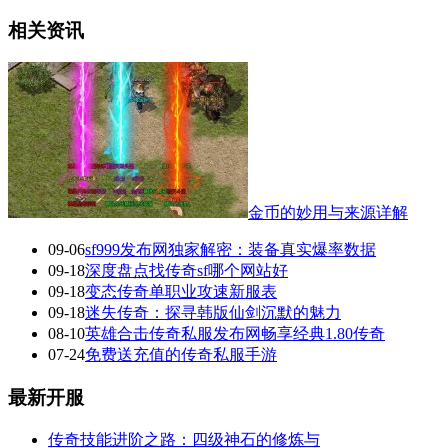
相关资讯
金币的妙用与来源详解
09-06
sf999发布网独家解密：装备真实爆率数据
09-18
深度盘点找传奇sf哪个网站好
09-18
变态传奇单职业攻速新服表
09-18
迷失传奇：探寻韩版仙剑沉默的魅力
08-10
英雄合击传奇私服发布网畅享经典1.80传奇
07-24
免费送充值的传奇私服手游
最新开服
传奇技能进阶之路：四级神石的修炼与