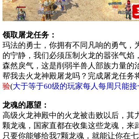
领取屠龙任务：
玛法的勇士，你拥有不同凡响的勇气，
的宁静，我们必须压制火龙的嚣张气焰
森然戾气，这是削弱半兽人部族力量的
帮我去火龙神殿屠龙吗？完成屠龙任务将
验
(
大于等于60级的玩家每人每周只能接
龙魂的愿望：
高级火龙神殿中的火龙被击败以后，其
颗龙魂，国家直都在收集这些龙魂，来
只要你能够给我7颗龙魂，就能让你在