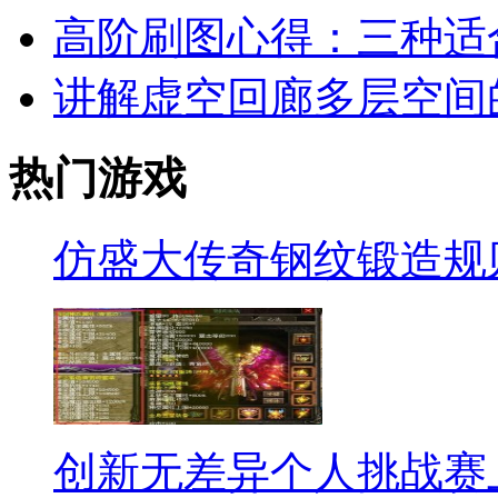
高阶刷图心得：三种适
讲解虚空回廊多层空间
热门游戏
仿盛大传奇钢纹锻造规
创新无差异个人挑战赛