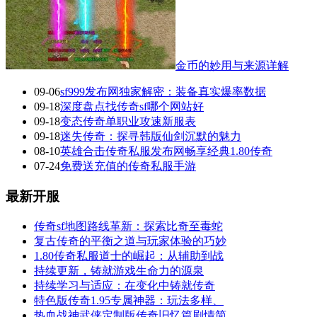
金币的妙用与来源详解
09-06
sf999发布网独家解密：装备真实爆率数据
09-18
深度盘点找传奇sf哪个网站好
09-18
变态传奇单职业攻速新服表
09-18
迷失传奇：探寻韩版仙剑沉默的魅力
08-10
英雄合击传奇私服发布网畅享经典1.80传奇
07-24
免费送充值的传奇私服手游
最新开服
传奇sf地图路线革新：探索比奇至毒蛇
复古传奇的平衡之道与玩家体验的巧妙
1.80传奇私服道士的崛起：从辅助到战
持续更新，铸就游戏生命力的源泉
持续学习与适应：在变化中铸就传奇
特色版传奇1.95专属神器：玩法多样、
热血战神武侠定制版传奇旧忆篇剧情简