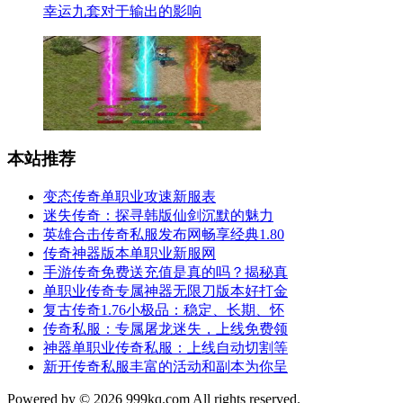
幸运九套对于输出的影响
本站推荐
变态传奇单职业攻速新服表
迷失传奇：探寻韩版仙剑沉默的魅力
英雄合击传奇私服发布网畅享经典1.80
传奇神器版本单职业新服网
手游传奇免费送充值是真的吗？揭秘真
单职业传奇专属神器无限刀版本好打金
复古传奇1.76小极品：稳定、长期、怀
传奇私服：专属屠龙迷失，上线免费领
神器单职业传奇私服：上线自动切割等
新开传奇私服丰富的活动和副本为你呈
Powered by © 2026 999kq.com All rights reserved.