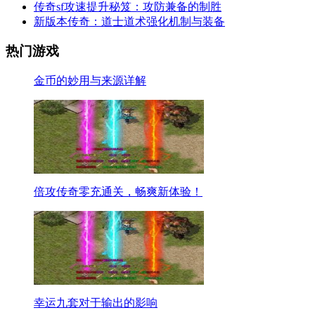
传奇sf攻速提升秘笈：攻防兼备的制胜
新版本传奇：道士道术强化机制与装备
热门游戏
金币的妙用与来源详解
倍攻传奇零充通关，畅爽新体验！
幸运九套对于输出的影响