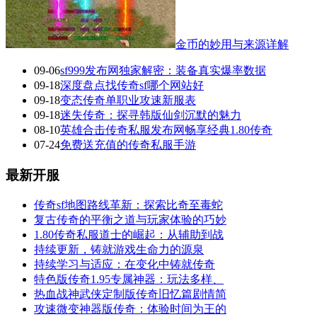
金币的妙用与来源详解
09-06
sf999发布网独家解密：装备真实爆率数据
09-18
深度盘点找传奇sf哪个网站好
09-18
变态传奇单职业攻速新服表
09-18
迷失传奇：探寻韩版仙剑沉默的魅力
08-10
英雄合击传奇私服发布网畅享经典1.80传奇
07-24
免费送充值的传奇私服手游
最新开服
传奇sf地图路线革新：探索比奇至毒蛇
复古传奇的平衡之道与玩家体验的巧妙
1.80传奇私服道士的崛起：从辅助到战
持续更新，铸就游戏生命力的源泉
持续学习与适应：在变化中铸就传奇
特色版传奇1.95专属神器：玩法多样、
热血战神武侠定制版传奇旧忆篇剧情简
攻速微变神器版传奇：体验时间为王的