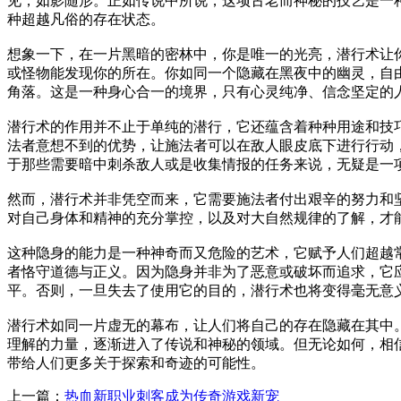
见，如影随形。正如传说中所说，这项古老而神秘的技艺是一
种超越凡俗的存在状态。
想象一下，在一片黑暗的密林中，你是唯一的光亮，潜行术让
或怪物能发现你的所在。你如同一个隐藏在黑夜中的幽灵，自
角落。这是一种身心合一的境界，只有心灵纯净、信念坚定的
潜行术的作用并不止于单纯的潜行，它还蕴含着种种用途和技
法者意想不到的优势，让施法者可以在敌人眼皮底下进行行动
于那些需要暗中刺杀敌人或是收集情报的任务来说，无疑是一
然而，潜行术并非凭空而来，它需要施法者付出艰辛的努力和
对自己身体和精神的充分掌控，以及对大自然规律的了解，才
这种隐身的能力是一种神奇而又危险的艺术，它赋予人们超越
者恪守道德与正义。因为隐身并非为了恶意或破坏而追求，它
平。否则，一旦失去了使用它的目的，潜行术也将变得毫无意
潜行术如同一片虚无的幕布，让人们将自己的存在隐藏在其中
理解的力量，逐渐进入了传说和神秘的领域。但无论如何，相
带给人们更多关于探索和奇迹的可能性。
上一篇：
热血新职业刺客成为传奇游戏新宠