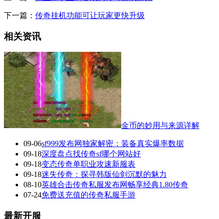
下一篇：
传奇挂机功能可让玩家更快升级
相关资讯
金币的妙用与来源详解
09-06
sf999发布网独家解密：装备真实爆率数据
09-18
深度盘点找传奇sf哪个网站好
09-18
变态传奇单职业攻速新服表
09-18
迷失传奇：探寻韩版仙剑沉默的魅力
08-10
英雄合击传奇私服发布网畅享经典1.80传奇
07-24
免费送充值的传奇私服手游
最新开服