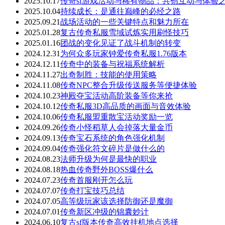
2025.10.17
传奇sf游戏活动与稀有物品：共创互动与体验
2025.10.04
持续成长：是通往巅峰的必经之路
2025.09.21
战场活动的一些关键特点和魅力所在
2025.01.28
复古传奇私服雪域试炼实用刷怪技巧
2025.01.16
团战的变化见证了战斗机制的转变
2024.12.31
为何众多玩家钟爱传奇私服1.76版本
2024.12.11
传奇中的装备与祝福系统解析
2024.11.27
出奇制胜：技能的使用策略
2024.11.08
传奇NPC整合升级传送服务等便捷体验
2024.10.23
神殿夺宝活动高阶装备等你来抢
2024.10.12
传奇私服3D高品质的画面与音效体验
2024.10.06
传奇私服盟重散宝活动奖励一览
2024.09.26
传奇小怪稻草人会掉落大量金币
2024.09.13
传奇宝石系统的角色强化机制
2024.09.04
传奇强化符文碎片是做什么的
2024.08.23
法师升级为何是最快的职业
2024.08.18
热血传奇野外BOSS爆什么
2024.07.23
传奇首服刚开怎么玩
2024.07.07
传奇打宝技巧总结
2024.07.05
高等级玩家该选择防御还是魔御
2024.07.01
传奇新区冲级的锦囊妙计
2024.06.10
复古sf版本传奇高效挂机地点选择