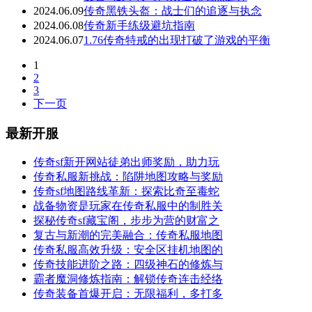
2024.06.09
传奇黑铁头盔：战士们的追逐与执念
2024.06.08
传奇新手练级避坑指南
2024.06.07
1.76传奇特戒的出现打破了游戏的平衡
1
2
3
下一页
最新开服
传奇sf新开网站徒弟出师奖励，助力玩
传奇私服新挑战：陷阱地图攻略与奖励
传奇sf地图路线革新：探索比奇至毒蛇
战备物资是玩家在传奇私服中的制胜关
探秘传奇sf藏宝阁，步步为营的财富之
复古与新潮的完美融合：传奇私服地图
传奇私服高效升级：安全区挂机地图的
传奇技能进阶之路：四级神石的修炼与
霸者魔洞修炼指南：解锁传奇连击经络
传奇装备首爆开启：无限福利，多打多