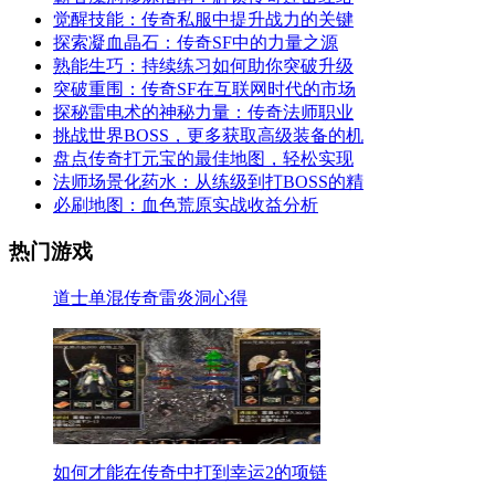
觉醒技能：传奇私服中提升战力的关键
探索凝血晶石：传奇SF中的力量之源
熟能生巧：持续练习如何助你突破升级
突破重围：传奇SF在互联网时代的市场
探秘雷电术的神秘力量：传奇法师职业
挑战世界BOSS，更多获取高级装备的机
盘点传奇打元宝的最佳地图，轻松实现
法师场景化药水：从练级到打BOSS的精
必刷地图：血色荒原实战收益分析
热门游戏
道士单混传奇雷炎洞心得
如何才能在传奇中打到幸运2的项链