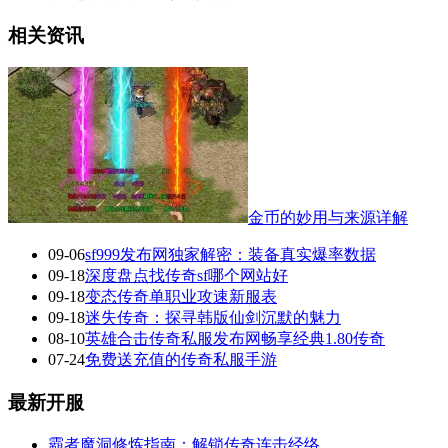
相关资讯
金币的妙用与来源详解
09-06
sf999发布网独家解密：装备真实爆率数据
09-18
深度盘点找传奇sf哪个网站好
09-18
变态传奇单职业攻速新服表
09-18
迷失传奇：探寻韩版仙剑沉默的魅力
08-10
英雄合击传奇私服发布网畅享经典1.80传奇
07-24
免费送充值的传奇私服手游
最新开服
霸者魔洞修炼指南：解锁传奇连击经络