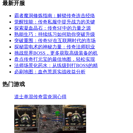
最新开服
霸者魔洞修炼指南：解锁传奇连击经络
觉醒技能：传奇私服中提升战力的关键
探索凝血晶石：传奇SF中的力量之源
熟能生巧：持续练习如何助你突破升级
突破重围：传奇SF在互联网时代的市场
探秘雷电术的神秘力量：传奇法师职业
挑战世界BOSS，更多获取高级装备的机
盘点传奇打元宝的最佳地图，轻松实现
法师场景化药水：从练级到打BOSS的精
必刷地图：血色荒原实战收益分析
热门游戏
道士单混传奇雷炎洞心得