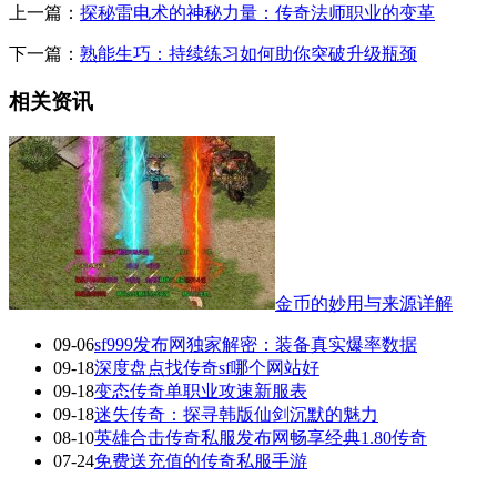
上一篇：
探秘雷电术的神秘力量：传奇法师职业的变革
下一篇：
熟能生巧：持续练习如何助你突破升级瓶颈
相关资讯
金币的妙用与来源详解
09-06
sf999发布网独家解密：装备真实爆率数据
09-18
深度盘点找传奇sf哪个网站好
09-18
变态传奇单职业攻速新服表
09-18
迷失传奇：探寻韩版仙剑沉默的魅力
08-10
英雄合击传奇私服发布网畅享经典1.80传奇
07-24
免费送充值的传奇私服手游