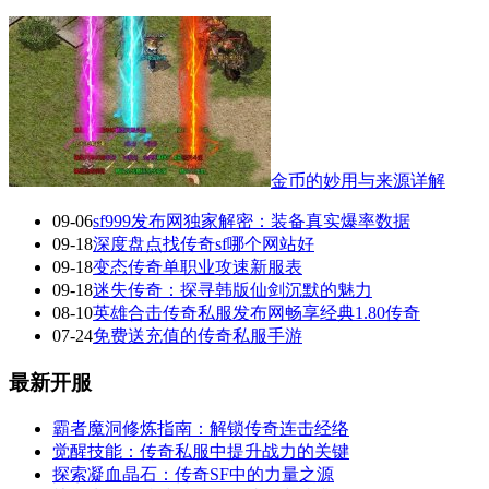
金币的妙用与来源详解
09-06
sf999发布网独家解密：装备真实爆率数据
09-18
深度盘点找传奇sf哪个网站好
09-18
变态传奇单职业攻速新服表
09-18
迷失传奇：探寻韩版仙剑沉默的魅力
08-10
英雄合击传奇私服发布网畅享经典1.80传奇
07-24
免费送充值的传奇私服手游
最新开服
霸者魔洞修炼指南：解锁传奇连击经络
觉醒技能：传奇私服中提升战力的关键
探索凝血晶石：传奇SF中的力量之源