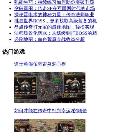
熟能生巧：持续练习如何助你突破升级
突破重围：传奇SF在互联网时代的市场
探秘雷电术的神秘力量：传奇法师职业
挑战世界BOSS，更多获取高级装备的机
盘点传奇打元宝的最佳地图，轻松实现
法师场景化药水：从练级到打BOSS的精
必刷地图：血色荒原实战收益分析
热门游戏
道士单混传奇雷炎洞心得
如何才能在传奇中打到幸运2的项链