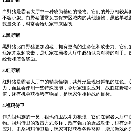
1.白野猪
白野猪是霸者大厅中一种较为基础的怪物。它们的外形相较其
不容小觑。白野猪通常负责保护区域内的其他怪物，虽然单独
数量众多，时常会给玩家带来困扰。
2.黑野猪
黑野猪比白野猪更加凶猛，拥有更高的生命值和攻击力。它们
玩家并发起攻击，是玩家在霸者大厅中必须认真对待的对手。
经验和装备奖励。
3.红野猪
红野猪是霸者大厅中的精英怪物，其外形呈现出鲜艳的红色。
力，而且会使用一些特殊技能，令玩家难以应对。战胜红野猪
值，还有机会获得稀有物品，是玩家争相挑战的目标。
4.祖玛侍卫
作为祖玛族的一员，祖玛侍卫战斗力极强，它们在霸者大厅中
物。祖玛侍卫的攻击方式多样，既有强力的近战攻击，也有远
应对。击杀祖玛侍卫后，玩家可以获得各种奖励，增加游戏的