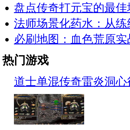
盘点传奇打元宝的最佳
法师场景化药水：从练级
必刷地图：血色荒原实
热门游戏
道士单混传奇雷炎洞心