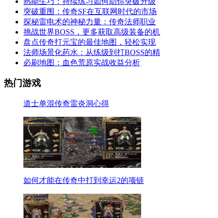
熟能生巧：持续练习如何助你突破升级
突破重围：传奇SF在互联网时代的市场
探秘雷电术的神秘力量：传奇法师职业
挑战世界BOSS，更多获取高级装备的机
盘点传奇打元宝的最佳地图，轻松实现
法师场景化药水：从练级到打BOSS的精
必刷地图：血色荒原实战收益分析
热门游戏
道士单混传奇雷炎洞心得
如何才能在传奇中打到幸运2的项链