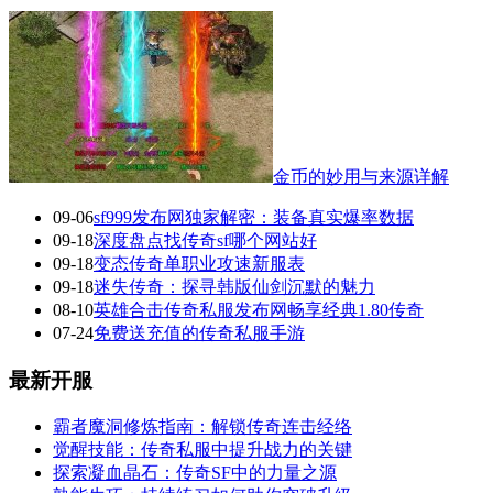
金币的妙用与来源详解
09-06
sf999发布网独家解密：装备真实爆率数据
09-18
深度盘点找传奇sf哪个网站好
09-18
变态传奇单职业攻速新服表
09-18
迷失传奇：探寻韩版仙剑沉默的魅力
08-10
英雄合击传奇私服发布网畅享经典1.80传奇
07-24
免费送充值的传奇私服手游
最新开服
霸者魔洞修炼指南：解锁传奇连击经络
觉醒技能：传奇私服中提升战力的关键
探索凝血晶石：传奇SF中的力量之源