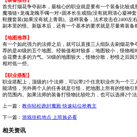
【装备推荐】
首先打烟花争夺副本，最核心的职业就是要有一个装备比较成
魔项链+龙魂龙魄手镯一对+固本长生戒指(没有就用清心凝神套)
鞋腰套装(如果没有就上青翡)。这样装备，法术攻击在2400
副本里的怪。新版本后，还有一个基本的要求就是尽量将装备
【地图推荐】
有一个如此强力的法师之后，就可以直接三人组队去刷烟花争
荐的是40级的五个地图。经验值相对较多，地图较小，怪物相
会花费太多的力气。50级的地图较大，怪物分散，秒怪之后因
相对低一些。
【职业搭配】
职业搭配上，顶级的1个法师，可以带2个任意职业作为一个三
能清怪，另外两个人的任务就是引怪，把地图上所有的怪物引
的范围内。如果法师的装备打怪物比较吃力，也可以选择2个
上一篇：
教你轻松跑封魔殿 快速站位抢教主
下一篇：
游戏挂机地点 上班族必看
相关资讯