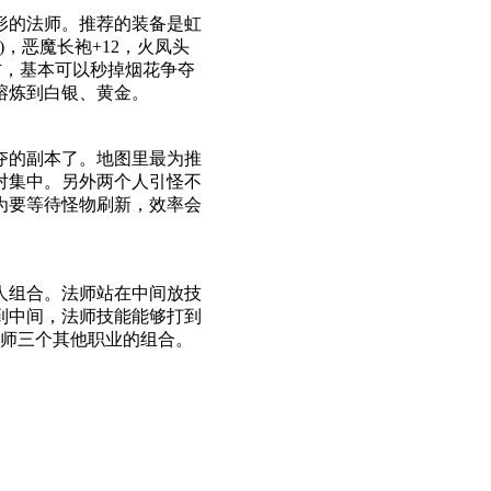
形的法师。推荐的装备是虹
，恶魔长袍+12，火凤头
左右，基本可以秒掉烟花争夺
熔炼到白银、黄金。
夺的副本了。地图里最为推
对集中。另外两个人引怪不
为要等待怪物刷新，效率会
人组合。法师站在中间放技
到中间，法师技能能够打到
法师三个其他职业的组合。