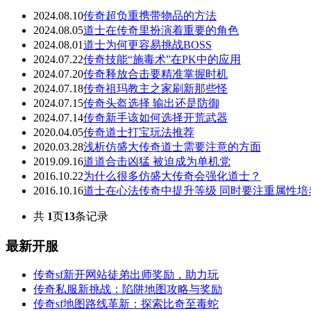
2024.08.10
传奇超负重携带物品的方法
2024.08.05
道士在传奇里扮演着重要的角色
2024.08.01
道士为何更容易挑战BOSS
2024.07.22
传奇技能“施毒术”在PK中的应用
2024.07.20
传奇释放合击要精准掌握时机
2024.07.18
传奇祖玛教主之家刷新那些怪
2024.07.15
传奇头盔选择 输出还是防御
2024.07.14
传奇新手该如何选择开荒武器
2020.04.05
传奇道士打宝玩法推荐
2020.03.28
浅析仿盛大传奇道士需要注意的方面
2019.09.16
道道合击凶猛 被迫成为单机党
2016.10.22
为什么很多仿盛大传奇会强化道士？
2016.10.16
道士在心法传奇中提升等级 同时要注重属性培
共
1
页
13
条记录
最新开服
传奇sf新开网站徒弟出师奖励，助力玩
传奇私服新挑战：陷阱地图攻略与奖励
传奇sf地图路线革新：探索比奇至毒蛇